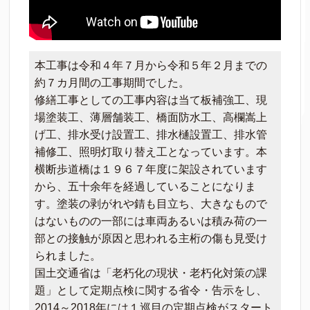
本工事は令和４年７月から令和５年２月までの
約７カ月間の工事期間でした。
修繕工事としての工事内容は当て板補強工、現
場塗装工、薄層舗装工、橋面防水工、高欄嵩上
げ工、排水受け設置工、排水樋設置工、排水管
補修工、照明灯取り替え工となっています。本
横断歩道橋は１９６７年度に架設されています
から、五十余年を経過していることになりま
す。塗装の剥がれや錆も目立ち、大きなもので
はないものの一部には車両あるいは積み荷の一
部との接触が原因と思われる主桁の傷も見受け
られました。
国土交通省は「老朽化の現状・老朽化対策の課
題」として定期点検に関する省令・告示をし、
2014～2018年には１巡目の定期点検がスタート