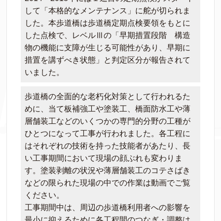
して「本格的なメンテナンス」に舵が切られま
した。本歩道橋は歩道橋定期点検要領をもとに
した点検で、レベルⅢの「早期措置段階 構造
物の機能に支障が生じる可能性があり、早期に
措置を講ずべき状態」と判定区分が報告されて
いました。
歩道橋の全面的な老朽化対策として行われるた
めに、当て板補強工や塗装工、橋面防水工や薄
層舗装工などのいくつかの専門的分野の工種が
ひとつになって工事が行われました。各工程に
はそれぞれの技術を持った技能者があたり、長
い工事期間において現場の顔ぶれも変わりま
す。塗装剥離の状況や薄層舗装工のコテさばき
などの限られた現場の中での作業は動画でご覧
ください。
工事期間中は、周辺の歩道橋利用者への影響を
最小に抑えるために各工程間のつなぎ・調整は