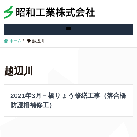
ホーム
/
越辺川
越辺川
2021年3月－橋りょう修繕工事（落合橋
防護柵補修工）