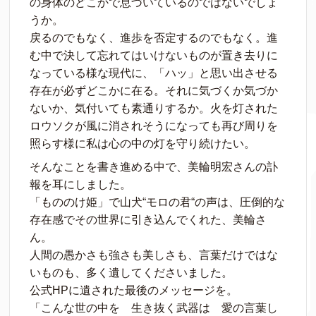
の身体のどこかで息づいているのではないでしょ
うか。
戻るのでもなく、進歩を否定するのでもなく。進
む中で決して忘れてはいけないものが置き去りに
なっている様な現代に、「ハッ」と思い出させる
存在が必ずどこかに在る。それに気づくか気づか
ないか、気付いても素通りするか。火を灯された
ロウソクが風に消されそうになっても再び周りを
照らす様に私は心の中の灯を守り続けたい。
そんなことを書き進める中で、美輪明宏さんの訃
報を耳にしました。
「もののけ姫」で山犬“モロの君“の声は、圧倒的な
存在感でその世界に引き込んでくれた、美輪さ
ん。
人間の愚かさも強さも美しさも、言葉だけではな
いものも、多く遺してくださいました。
公式HPに遺された最後のメッセージを。
「こんな世の中を 生き抜く武器は 愛の言葉し