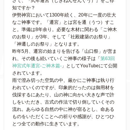
さて、『式年遷宮（しきねんせんぐう）』をご存
知ですか？
伊勢神宮において1300年続く、20年に一度の壮大
なご神事です。「遷宮」とは宮を遷（うつ）すこ
と。準備は8年余り。必要な木材に関わる「ご神木
のお祭り」が3年、そして「社殿建築のお祭り」
「神遷しのお祭り」となります。
昨年5月、遷宮の始まりを告げる「山口祭」が営ま
れ、その後も続いていくご神事の様子は「
第63回
神宮式年遷宮-ご神木篇-
」としてYouTubeにて公開
されています。
雨で澄み切った空気の中、厳かにご神事は執り行
われていくのですが、印象的だったのは御用材を
伐採するにあたり、山の神に向かい大きな声で許
しをいただき、古式の作法で切り倒していくその
流れ。あらゆる自然の中に神が宿るとし、命ある
ものをいただくことへの祈りや感謝が、ひとつひ
とつ全ての動作に生きています。