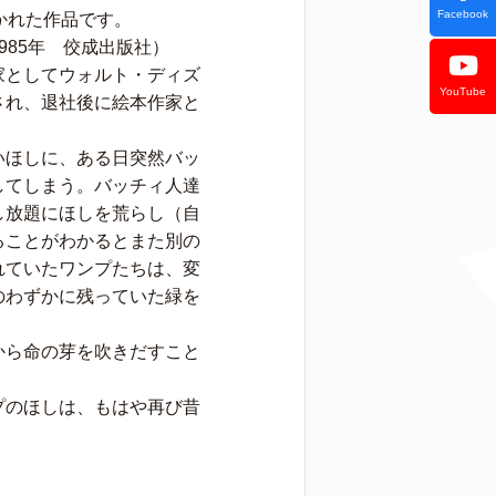
Facebook
かれた作品です。
985年 佼成出版社）
家としてウォルト・ディズ
YouTube
され、退社後に絵本作家と
いほしに、ある日突然バッ
してしまう。バッチィ人達
し放題にほしを荒らし（自
ることがわかるとまた別の
れていたワンプたちは、変
のわずかに残っていた緑を
から命の芽を吹きだすこと
プのほしは、もはや再び昔