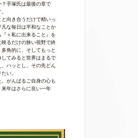
か？手塚氏は最後の章で
す。
とと向き合うだけで精いっ
平凡な毎日は平和なことか
も『＋私に出来ること』を
に映るだけの狭い視野で終
く多角的に、そしてもっと
像してみると世界はまるで
え、ハッとし、その先どん
りたい。
た。がんばるご自身の心も
。来年はさらに良い一年
。