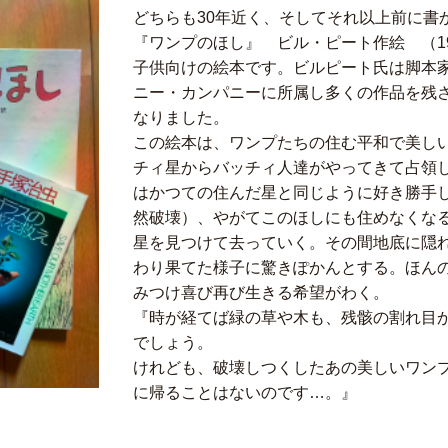
どちらも30年近く、そしてそれ以上前に書
『ワンプのほし』 ビル・ピート作絵 （1
子供向けの絵本です。ビルピート氏は脚本
ニー・カンパニーに所属し多くの作品を残
なりました。
この絵本は、ワンプたちの住む平和で美し
チィ星からバッチィ人達がやってきて占領
はかつての住んだ星と同じように好き勝手
然破壊）、やがてこのほしにも住めなくな
星を見つけて去っていく。その間地底に隠
わり果てた様子に驚きぽかんとする。ほん
みつけ喜び再び生きる希望がわく。
『時が経てば緑の草や木も、残骸の割れ目
でしょう。
けれども、破壊しつくしたあの美しいワン
に帰ることはないのです…。』